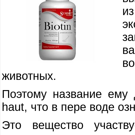
и
э
за
в
во
животных.
Поэтому название ему
haut, что в пере воде оз
Это вещество участв