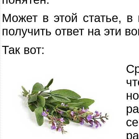
Может в этой статье, в
получить ответ на эти в
Так вот:
С
ч
но
ра
с
р