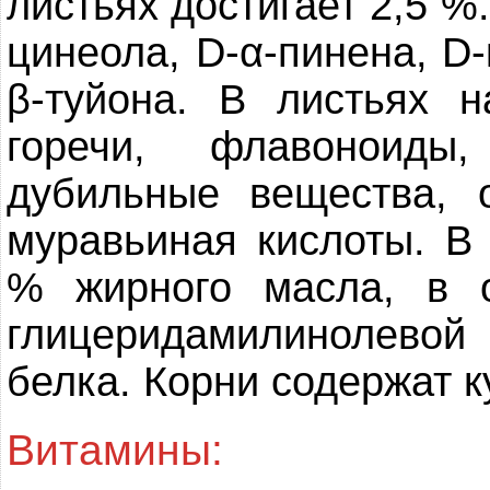
листьях достигает 2,5 %
цинеола, D-α-пинена, D
β-туйона. В листьях 
горечи, флавоноиды
дубильные вещества, 
муравьиная кислоты. В
% жирного масла, в о
глицеридамилинолево
белка. Корни содержат к
Витамины: