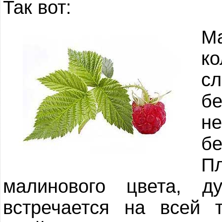
Так вот:
М
к
сл
б
н
бе
П
малинового цвета, 
встречается на всей 