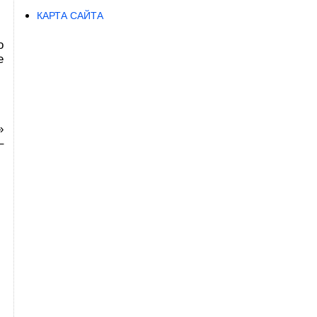
КАРТА САЙТА
о
е
»
–