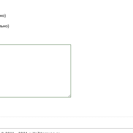
но)
льно)