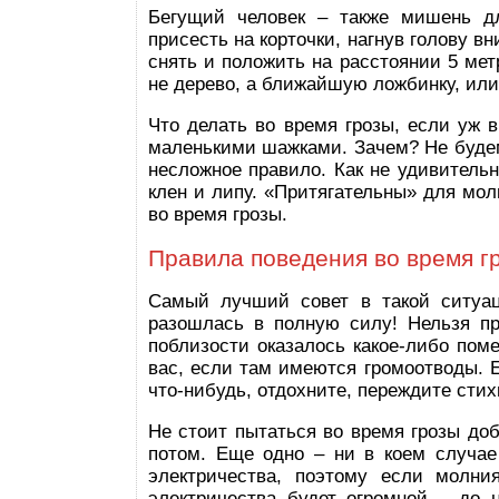
Бегущий человек – также мишень дл
присесть на корточки, нагнув голову в
снять и положить на расстоянии 5 мет
не дерево, а ближайшую ложбинку, или 
Что делать во время грозы, если уж в
маленькими шажками. Зачем? Не будем
несложное правило. Как не удивительн
клен и липу. «Притягательны» для мол
во время грозы.
Правила поведения во время гр
Самый лучший совет в такой ситуац
разошлась в полную силу! Нельзя пр
поблизости оказалось какое-либо пом
вас, если там имеются громоотводы. Е
что-нибудь, отдохните, переждите сти
Не стоит пытаться во время грозы до
потом. Еще одно – ни в коем случае
электричества, поэтому если молни
электричества будет огромной – до 