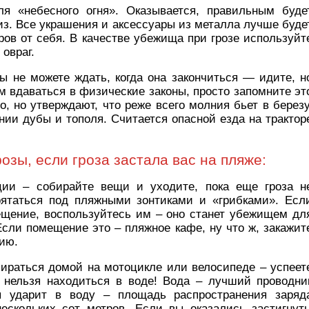
я «небесного огня». Оказывается, правильным буде
низ. Все украшения и аксессуары из металла лучше буде
ров от себя. В качестве убежища при грозе используйт
овраг.
ы не можете ждать, когда она закончиться — идите, н
 вдаваться в физические законы, просто запомните эт
о, но утверждают, что реже всего молния бьет в березу
нии дубы и тополя. Считается опасной езда на трактор
озы, если гроза застала вас на пляже:
ии – собирайте вещи и уходите, пока еще гроза н
ятаться под пляжными зонтиками и «грибками». Есл
ещение, воспользуйтесь им – оно станет убежищем дл
сли помещение это – пляжное кафе, ну что ж, закажит
хию.
бираться домой на мотоцикле или велосипеде – успеет
 нельзя находиться в воде! Вода – лучший проводни
я ударит в воду – площадь распространения заряд
нескольких сот метров. Если вы оказались застигнут