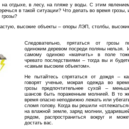
с на отдыхе, в лесу, на пляже у воды. С этим явление
еречься в такой ситуации? Что делать во время грозы, 
 грозы?
астую, высокие объекты – опоры ЛЭП, столбы, высоки
Следовательно, прятаться от грозы п
одиноким деревом посреди поляны нельзя. 
самому одиноко «маячить» в поле тож
чревато последствиями – тогда вы и будет
«самым высоким объектом».
Не пытайтесь спрятаться от дождя – ка
говорят ученые, мокрая одежда во врем
грозы предпочтительнее сухой – меньш
шансов быть пораженным молнией. В то ж
время опасно неподвижно лежать или убегат
сломя голову. Когда вы решили «отлежаться
на влажной земле, заряд молнии, ударивше
рядом, распространиться вокруг и може
достать вас.