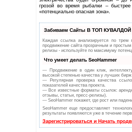
грозой во время рыбалки – быстрее
«потенциально опасная зона».
Забиваем Сайты В ТОП КУВАЛДОЙ 
Каждая ссылка анализируется по трем 
продвижение сайта прозрачным и простым 
релизы - используйте по максимуму потен
Что умеет делать SeoHammer
— Продвижение в один клик, интеллект
высокой степенью качества у лучших бирж
— Регулярная проверка качества ссыл
показателей качества проекта.
— Все известные форматы ссылок: арендн
отзывы, статьи, пресс-релизы).
— SeoHammer покажет, где рост или падени
SeoHammer еще предоставляет техноло
результаты появляются уже в течение перв
Зарегистрироваться и Начать прод