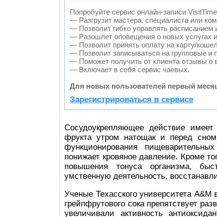
Попробуйте сервис онлайн-записи VisitTime
— Разгрузит мастера, специалиста или ко
— Позволит гибко управлять расписанием и
— Разошлет оповещения о новых услугах и
— Позволит принять оплату на карту/кошел
— Позволит записываться на групповые и 
— Поможет получить от клиента отзывы о в
— Включает в себя сервис чаевых.
Для новых пользователей первый месяц
Зарегистрироваться в сервисе
Сосудоукрепляющее действие имеет 
фрукта утром натощак и перед сном
функционирования пищеварительных 
понижает кровяное давление. Кроме то
повышения тонуса организма, быс
умственную деятельность, восстанавли
Ученые Техасского университета A&M в
грейпфрутового сока препятствует раз
увеличивали активность антиоксида