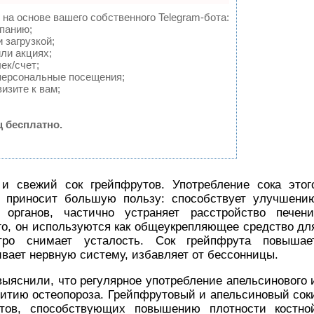
 на основе вашего собственного Telegram-бота:
мпанию;
 загрузкой;
ли акциях;
ек/счет;
персональные посещения;
изите к вам;
 бесплатно.
и свежий сок грейпфрутов. Употребление сока этог
 приносит большую пользу: способствует улучшени
органов, частично устраняет расстройство печени
го, он используются как общеукрепляющее средство дл
тро снимает усталость. Сок грейпфрута повышае
вает нервную систему, избавляет от бессонницы.
ыяснили, что регулярное употребление апельсинового 
витию остеопороза. Грейпфрутовый и апельсиновый сок
нтов, способствующих повышению плотности костно