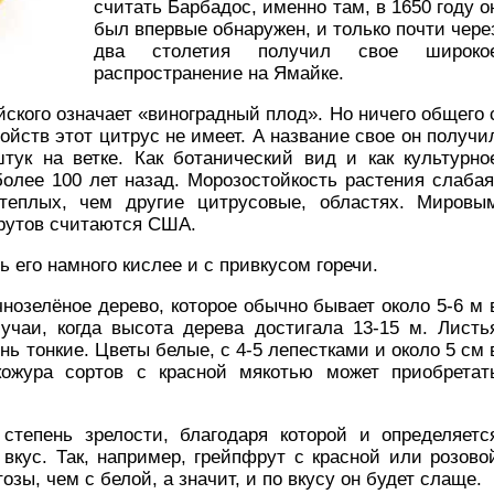
считать Барбадос, именно там, в 1650 году о
был впервые обнаружен, и только почти чере
два столетия получил свое широко
распространение на Ямайке.
йского означает «виноградный плод». Но ничего общего 
ойств этот цитрус не имеет. А название свое он получи
штук на ветке. Как ботанический вид и как культурно
олее 100 лет назад. Морозостойкость растения слабая
теплых, чем другие цитрусовые, областях. Мировы
рутов считаются США.
ь его намного кислее и с привкусом горечи.
нозелёное дерево, которое обычно бывает около 5-6 м 
учаи, когда высота дерева достигала 13-15 м. Листь
нь тонкие. Цветы белые, с 4-5 лепестками и около 5 см 
кожура сортов с красной мякотью может приобретат
тепень зрелости, благодаря которой и определяетс
кус. Так, например, грейпфрут с красной или розово
зы, чем с белой, а значит, и по вкусу он будет слаще.