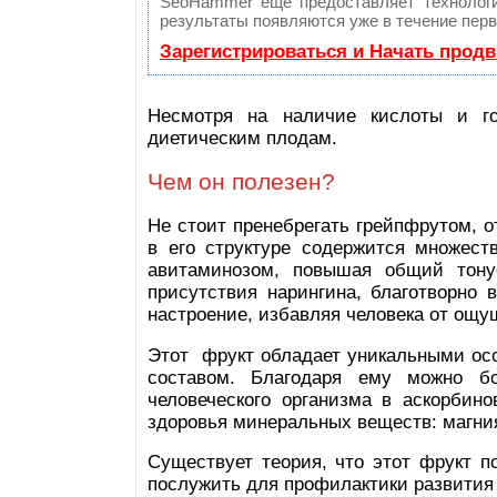
SeoHammer еще предоставляет техноло
результаты появляются уже в течение перв
Зарегистрироваться и Начать прод
Несмотря на наличие кислоты и го
диетическим плодам.
Чем он полезен?
Не стоит пренебрегать грейпфрутом, 
в его структуре содержится множест
авитаминозом, повышая общий тон
присутствия нарингина, благотворно
настроение, избавляя человека от ощу
Этот фрукт обладает уникальными ос
составом. Благодаря ему можно б
человеческого организма в аскорбин
здоровья минеральных веществ: магния
Существует теория, что этот фрукт п
послужить для профилактики развития 