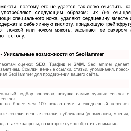
мякоти, поэтому его не удается так легко очистить, ка
 употребляют следующим образом: их (не очищая
омощи специального ножа, удаляют сердцевину вместе 
одержат в себе хинную кислоту, придающую грейпфрут
ют ложкой или ножом мякоть, засыпают ее сахаром 
ют к столу.
- Уникальные возможности от SeoHammer
пакетам оценки:
SEO, Трафик и SMM.
SeoHammer делает
занятием. Ссылки, вечные ссылки, статьи, упоминания, пресс-
циал SeoHammer для продвижения вашего сайта.
уальный подбор запросов, покупка самых лучших ссылок с
 ссылок.
ок по более чем 100 показателям и ежедневный пересчет
ые ссылки, вечные ссылки, публикации (упоминания, мнения,
е, а также запросы, на которые нужно обратить внимание.