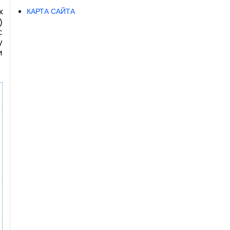
к
КАРТА САЙТА
)
с
у
и