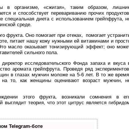
ы в организме, «сжигая», таким образом, лишни
ается и способствует перевариванию прочих продуктов
е специальная диета с использованием грейпфрута, н
инской среде.
го фрукта. Оно помогает при отеках, помогает устранит
оте, питает нашу кожу нужными ей витаминами и прост
Это масло оказывает тонизирующий эффект; оно може
тавителей сильного пола.
 директор исследовательского Фонда запаха и вкуса 
ство аромата грейпфрута. Проведя ряд экспериментов
щин в глазах мужчин моложе на 5-6 лет. В то же время
 на то, как женщины оценивают возраст мужчин, н
ждении этого фрукта, возникали сомнения в ег
й выглядит теория, что этот цитрус является гибридо
ном Telegram-боте