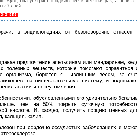
гию
Буст
, она ускоряет продвижение в десятки раз, а первые
ых 7 дней.
вижение
речи, в энциклопедиях он безоговорочно отнесен 
отдавая предпочтение апельсинам или мандаринам, вед
во полезных веществ, которые помогают справиться 
ус организма, борются с излишним весом, за сче
 влияющего на пищеварительную систему, и поднимаю
щения апатии и переутомления.
обенностями, обусловленными его удивительно богаты
ольше, чем на 50% покрыть суточную потребност
овой кислоте. И, заодно, получить порцию ценных дл
, кальция, калия.
олезен при сердечно-сосудистых заболеваниях и може
атеросклероза.