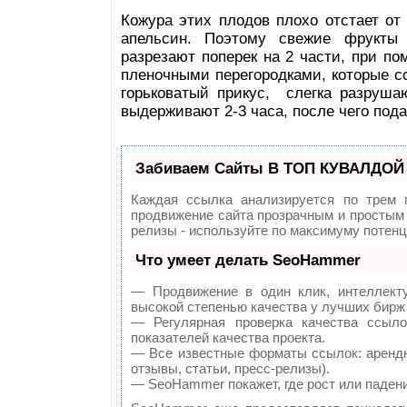
Кожура этих плодов плохо отстает от 
апельсин. Поэтому свежие фрукты
разрезают поперек на 2 части, при п
пленочными перегородками, которые с
горьковатый прикус, слегка разруша
выдерживают 2-3 часа, после чего пода
Забиваем Сайты В ТОП КУВАЛДОЙ 
Каждая ссылка анализируется по трем 
продвижение сайта прозрачным и простым 
релизы - используйте по максимуму потен
Что умеет делать SeoHammer
— Продвижение в один клик, интеллект
высокой степенью качества у лучших бирж
— Регулярная проверка качества ссыл
показателей качества проекта.
— Все известные форматы ссылок: арендн
отзывы, статьи, пресс-релизы).
— SeoHammer покажет, где рост или падени