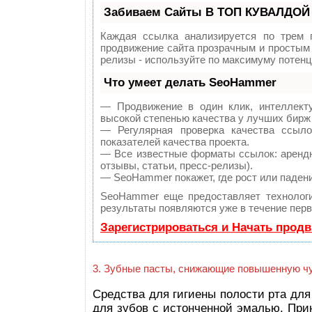
Забиваем Сайты В ТОП КУВАЛДОЙ 
Каждая ссылка анализируется по трем 
продвижение сайта прозрачным и простым 
релизы - используйте по максимуму потен
Что умеет делать SeoHammer
— Продвижение в один клик, интеллект
высокой степенью качества у лучших бирж
— Регулярная проверка качества ссыл
показателей качества проекта.
— Все известные форматы ссылок: арендн
отзывы, статьи, пресс-релизы).
— SeoHammer покажет, где рост или падени
SeoHammer еще предоставляет техноло
результаты появляются уже в течение перв
Зарегистрироваться и Начать прод
3. Зубные пасты, снижающие повышенную чу
Средства для гигиены полости рта дл
для зубов с истонченной эмалью. При