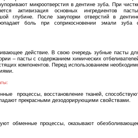
купоривают микроотверстия в дентине зуба. При чистк
ется активизация основных ингредиентов пасты
ой глубине. После закупорки отверстий в дентин
ропадает боль при соприкосновении эмали зуба 
ливающее действие. В свою очередь зубные пасты дл
гории – пасты с содержанием химических отбеливателе
стящих компонентов. Перед использованием необходим
ниями.
аты:
нные процессы, восстановление тканей, способствую
бладают прекрасными дезодорирующими свойствами.
руют обменные процессы, оказывают обезболивающе