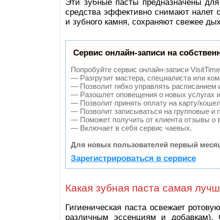
Эти зубные пасты предназначены для
средства эффективно снимают налет от
и зубного камня, сохраняют свежее ды
Сервис онлайн-записи на собствен
Попробуйте сервис онлайн-записи VisitTime
— Разгрузит мастера, специалиста или ко
— Позволит гибко управлять расписанием и
— Разошлет оповещения о новых услугах и
— Позволит принять оплату на карту/кошел
— Позволит записываться на групповые и 
— Поможет получить от клиента отзывы о в
— Включает в себя сервис чаевых.
Для новых пользователей первый месяц
Зарегистрироваться в сервисе
Какая зубная паста самая луч
Гигиеническая паста освежает ротовую
различным эссенциям и добавкам). 