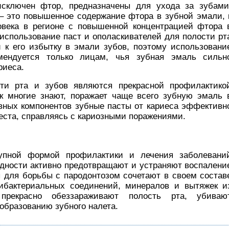
исключен фтор, предназначены для ухода за зубами
 это повышенное содержание фтора в зубной эмали, 
овека в регионе с повышенной концентрацией фтора 
использование паст и ополаскивателей для полости рт
 к его избытку в эмали зубов, поэтому использовани
омендуется только лицам, чья зубная эмаль сильн
риеса.
ти рта и зубов являются прекрасной профилактико
ак многие знают, поражает чаще всего зубную эмаль 
ивных компонентов зубные пасты от кариеса эффективн
еста, справляясь с кариозными поражениями.
упной формой профилактики и лечения заболевани
идности активно предотвращают и устраняют воспалени
ы для борьбы с пародонтозом сочетают в своем состав
ибактериальных соединений, минералов и вытяжек и
 прекрасно обеззараживают полость рта, убиваю
образованию зубного налета.