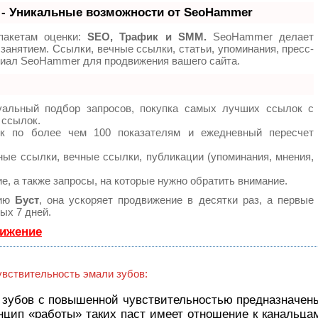
- Уникальные возможности от SeoHammer
пакетам оценки:
SEO, Трафик и SMM.
SeoHammer делает
занятием. Ссылки, вечные ссылки, статьи, упоминания, пресс-
циал SeoHammer для продвижения вашего сайта.
уальный подбор запросов, покупка самых лучших ссылок с
 ссылок.
ок по более чем 100 показателям и ежедневный пересчет
ые ссылки, вечные ссылки, публикации (упоминания, мнения,
е, а также запросы, на которые нужно обратить внимание.
гию
Буст
, она ускоряет продвижение в десятки раз, а первые
ых 7 дней.
вижение
вствительность эмали зубов:
я зубов с повышенной чувствительностью предназначен
нцип «работы» таких паст имеет отношение к канальца