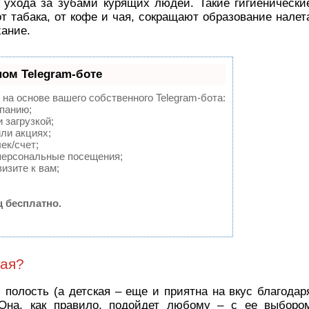
 ухода за зубами курящих людей. Такие гигиенически
 табака, от кофе и чая, сокращают образование налет
хание.
ном Telegram-боте
 на основе вашего собственного Telegram-бота:
мпанию;
 загрузкой;
ли акциях;
ек/счет;
персональные посещения;
изите к вам;
 бесплатно.
шая?
 полость (а детская – еще и приятна на вкус благодар
Она, как правило, подойдет любому – с ее выборо