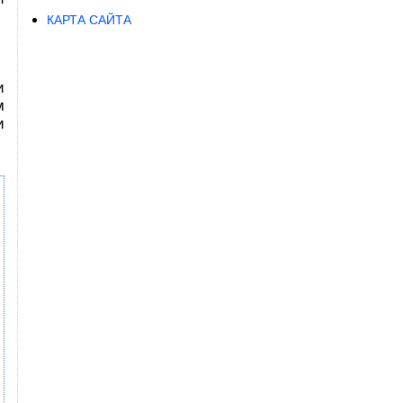
КАРТА САЙТА
и
м
и