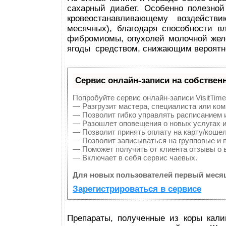
сахарный диабет. Особенно полезной
кровеостанавливающему воздейств
месячных), благодаря способности в
фибромиомы, опухолей молочной желе
ягоды средством, снижающим вероятн
Сервис онлайн-записи на собствен
Попробуйте сервис онлайн-записи VisitTime
— Разгрузит мастера, специалиста или ко
— Позволит гибко управлять расписанием и
— Разошлет оповещения о новых услугах и
— Позволит принять оплату на карту/кошел
— Позволит записываться на групповые и 
— Поможет получить от клиента отзывы о в
— Включает в себя сервис чаевых.
Для новых пользователей первый месяц
Зарегистрироваться в сервисе
Препараты, полученные из коры кали