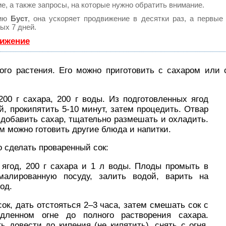
е, а также запросы, на которые нужно обратить внимание.
гию
Буст
, она ускоряет продвижение в десятки раз, а первые
ых 7 дней.
вижение
ого растения. Его можно приготовить с сахаром или 
 200 г сахара, 200 г воды. Из подготовленных ягод
й, прокипятить 5-10 минут, затем процедить. Отвар
добавить сахар, тщательно размешать и охладить.
м можно готовить другие блюда и напитки.
 сделать проваренный сок:
г ягод, 200 г сахара и 1 л воды. Плоды промыть в
малированную посуду, залить водой, варить на
од.
ок, дать отстояться 2–3 часа, затем смешать сок с
дленном огне до полного растворения сахара.
ь довести до кипения (не кипятить), снять с огня,