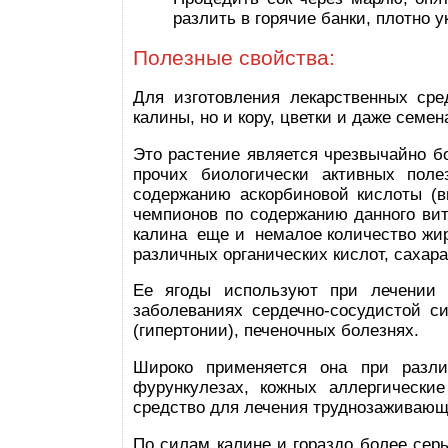
разлить в горячие банки, плотно у
Полезные свойства:
Для изготовления лекарственных сре
калины, но и кору, цветки и даже семен
Это растение является чрезвычайно б
прочих биологически активных поле
содержанию аскорбиновой кислоты (в
чемпионов по содержанию данного вит
калина еще и немалое количество жир
различных органических кислот, сахара
Ее ягоды используют при лечении з
заболеваниях сердечно-сосудистой с
(гипертонии), печеночных болезнях.
Широко применяется она при разли
фурункулезах, кожных аллергические
средство для лечения труднозаживающи
По силам калине и гораздо более серь