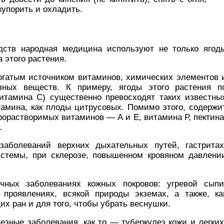
купорить и охладить.
дств народная медицина используют не только ягод
а этого растения.
огатым источником витаминов, химических элементов 
зных веществ. К примеру, ягоды этого растения п
итамина С) существенно превосходят таких известны
амина, как плоды цитрусовых. Помимо этого, содержи
орастворимых витаминов — А и Е, витамина Р, пектина
.
аболеваний верхних дыхательных путей, гастритах
истемы, при склерозе, повышенном кровяном давлени
чных заболеваниях кожных покровов: угревой сыпи
 проявлениях, всякой природы экземах, а также, ка
х ран и для того, чтобы убрать веснушки.
езные заболевания, как то — туберкулез кожи и легких