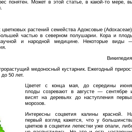
ес понятен. Может в этой статье, в какой-то мере, в
.
х цветковых растений семейства Адоксовые (Adoxaceae)
большей частью в северном полушарии. Кора и плод
научной и народной медицине. Некоторые виды 
ия.
Википедия
трорастущий медоносный кустарник. Ежегодный прирос
до 50 лет.
Цветет с конца мая, до середины июня
плоды созревают в августе — сентябре 
висят на деревьях до наступления первы
морозов.
Интересны соцветия калины красной. Н
первый взгляд кажется, что у большинств
цветков в соцветии лепестки уже опали, либ
не распустились. Но это и есть настоящи