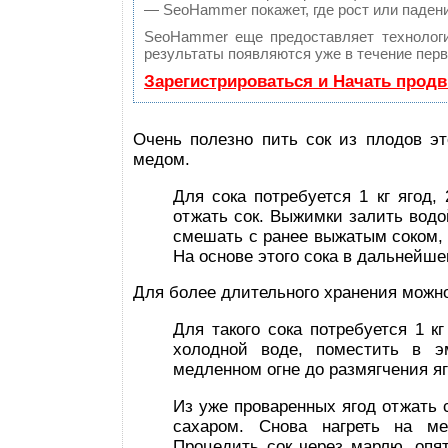
— SeoHammer покажет, где рост или падени
SeoHammer еще предоставляет техноло
результаты появляются уже в течение перв
Зарегистрироваться и Начать прод
Очень полезно пить сок из плодов эт
медом.
Для сока потребуется 1 кг ягод,
отжать сок. Выжимки залить водо
смешать с ранее выжатым соком, 
На основе этого сока в дальнейше
Для более длительного хранения можно
Для такого сока потребуется 1 к
холодной воде, поместить в э
медленном огне до размягчения яг
Из уже проваренных ягод отжать с
сахаром. Снова нагреть на ме
Процедить сок через марлю, опят