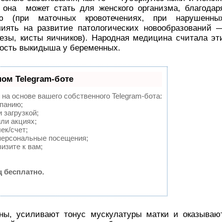
 она может стать для женского организма, благодар
ию (при маточных кровотечениях, при нарушенны
лиять на развитие патологических новообразований 
зы, кисты яичников). Народная медицина считала эт
ость выкидыша у беременных.
ном Telegram-боте
 на основе вашего собственного Telegram-бота:
мпанию;
 загрузкой;
ли акциях;
ек/счет;
персональные посещения;
изите к вам;
 бесплатно.
ны, усиливают тонус мускулатуры матки и оказываю