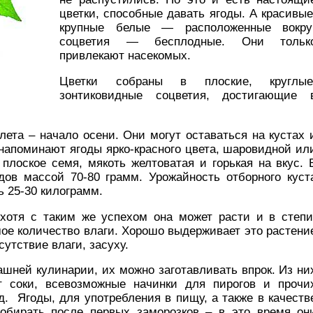
цветки, способные давать ягоды. А красивые
крупные белые — расположенные вокру
соцветия — бесплодные. Они тольк
привлекают насекомых.
Цветки собраны в плоские, круглые
зонтиковидные соцветия, достигающие 
лета – начало осени. Они могут оставаться на кустах 
 напоминают ягоды ярко-красного цвета, шаровидной ил
лоское семя, мякоть желтоватая и горькая на вкус. 
дов массой 70-80 грамм. Урожайность отборного куст
ь 25-30 килограмм.
отя с таким же успехом она может расти и в степи
ое количество влаги. Хорошо выдерживает это растени
сутствие влаги, засуху.
шней кулинарии, их можно заготавливать впрок. Из ни
т соки, всевозможные начинки для пирогов и прочи
. Ягоды, для употребления в пищу, а также в качеств
собирать после первых заморозков – в это время он