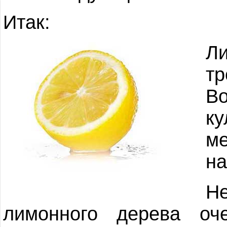
Итак:
Л
т
В
ку
м
на
Н
лимонного дерева о