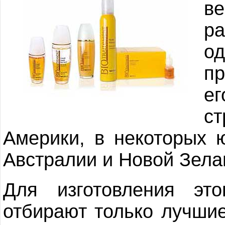
ве
р
о
п
е
с
Америки, в некоторых 
Австралии и Новой Зела
Для изготовления это
отбирают только лучшие