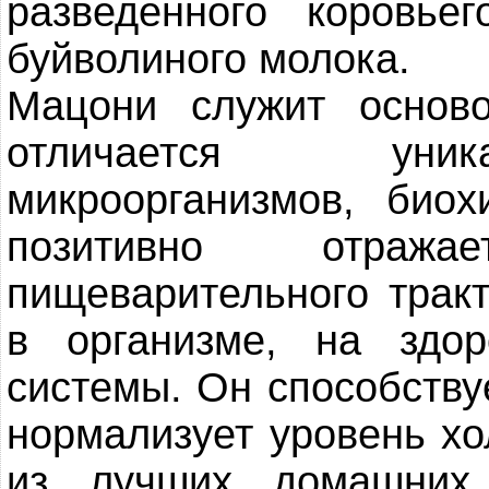
разведенного коровьег
буйволиного молока.
Мацони служит основ
отличается уник
микроорганизмов, биох
позитивно отраж
пищеварительного трак
в организме, на здор
системы. Он способству
нормализует уровень хо
из лучших домашних 