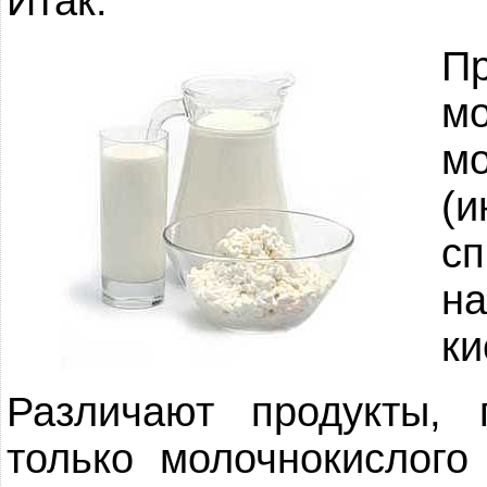
Итак:
П
м
м
(
с
н
ки
Различают продукты, 
только молочнокислого