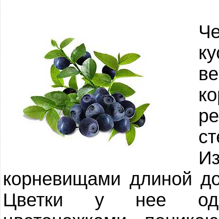
Ч
к
в
к
р
ст
И
корневищами длиной до
Цветки у нее оди