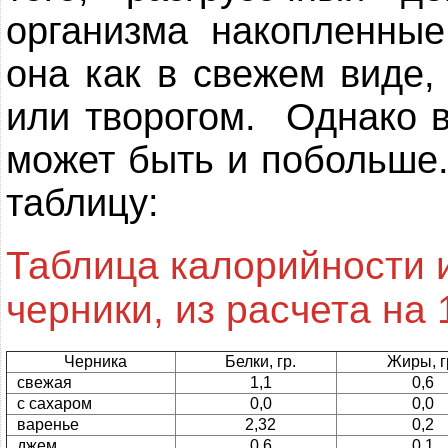
организма накопленны
она как в свежем виде,
или творогом. Однако 
может быть и побольше.
таблицу:
Таблица калорийности 
черники, из расчета на 
Черника
Белки, гр.
Жиры, г
свежая
1,1
0,6
с сахаром
0,0
0,0
варенье
2,32
0,2
джем
0,6
0,1